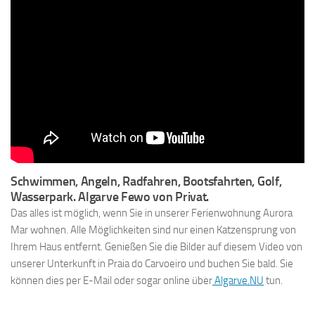
Schwimmen, Angeln, Radfahren, Bootsfahrten, Golf,
Wasserpark. Algarve Fewo von Privat.
Das alles ist möglich, wenn Sie in unserer Ferienwohnung Aurora
Mar wohnen. Alle Möglichkeiten sind nur einen Katzensprung von
Ihrem Haus entfernt. Genießen Sie die Bilder auf diesem Video von
unserer Unterkunft in Praia do Carvoeiro und buchen Sie bald. Sie
können dies per E-Mail oder sogar online über
Algarve.NU
tun.